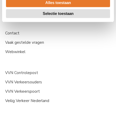
Voor ouders
Alles toestaan
s
e
Voor vrijwilligers
Selectie toestaan
l
e
c
Contact
t
i
Vaak gestelde vragen
e
Webwinkel
VVN Controlepost
VVN Verkeersouders
VVN Verkeerspoort
Veilig Verkeer Nederland