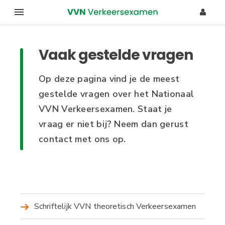
O
G
v
e
e
Vaak gestelde vragen
r
b
s
r
Op deze pagina vind je de meest
l
u
gestelde vragen over het Nationaal
a
VVN Verkeersexamen. Staat je
a
i
vraag er niet bij? Neem dan gerust
n
k
e
contact met ons op.
e
n
n
r
a
s
a
m
r
Schriftelijk VVN theoretisch Verkeersexamen
d
e