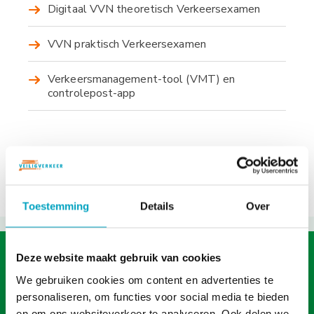
Digitaal VVN theoretisch Verkeersexamen
e
n
i
u
VVN praktisch Verkeersexamen
n
h
Verkeersmanagement-tool (VMT) en
o
controlepost-app
u
d
g
a
a
n
Toestemming
Details
Over
Deze website maakt gebruik van cookies
Zin om te helpen?
Meld je nu
We gebruiken cookies om content en advertenties te
aan!
personaliseren, om functies voor social media te bieden
en om ons websiteverkeer te analyseren. Ook delen we