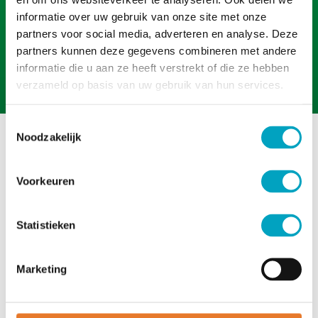
informatie over uw gebruik van onze site met onze
Doe mee
partners voor social media, adverteren en analyse. Deze
partners kunnen deze gegevens combineren met andere
informatie die u aan ze heeft verstrekt of die ze hebben
Word verkeersouder
verzameld op basis van uw gebruik van hun services.
T
Noodzakelijk
Oefenen
o
e
Bestellen
s
Voorkeuren
Informatie
t
e
Disclaimer en privacy
m
Statistieken
Cookieverklaring
m
i
Marketing
n
g
Voor scholen
s