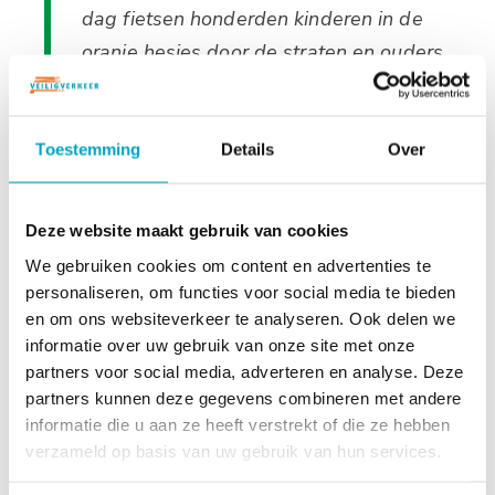
dag fietsen honderden kinderen in de
oranje hesjes door de straten en ouders
helpen mee op de controleposten. Dat
krijgt ons team toch mooi voor elkaar. Na
afloop stappen deze kinderen weer een
Toestemming
Details
Over
stukje zelfverzekerder op de fiets. Mooi
toch?"
Deze website maakt gebruik van cookies
Grafisch afbeelding
We gebruiken cookies om content en advertenties te
personaliseren, om functies voor social media te bieden
en om ons websiteverkeer te analyseren. Ook delen we
informatie over uw gebruik van onze site met onze
partners voor social media, adverteren en analyse. Deze
partners kunnen deze gegevens combineren met andere
informatie die u aan ze heeft verstrekt of die ze hebben
verzameld op basis van uw gebruik van hun services.