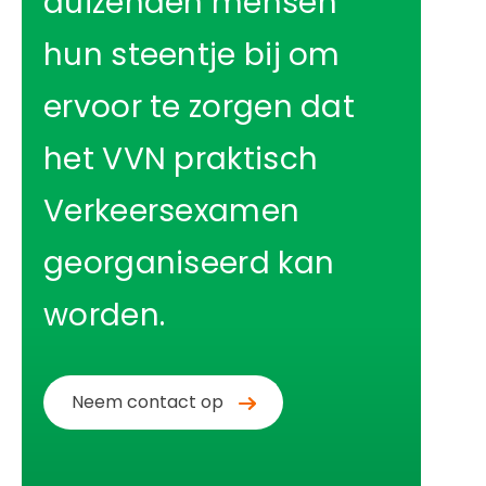
duizenden mensen
e
n
i
hun steentje bij om
u
n
ervoor te zorgen dat
h
o
het VVN praktisch
u
d
Verkeersexamen
g
a
georganiseerd kan
a
worden.
n
Neem contact op