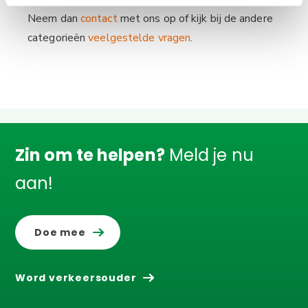
e
Neem dan
contact
met ons op of kijk bij de andere
c
categorieën
veelgestelde vragen
.
t
i
e
Zin om te helpen?
Meld je nu
aan!
Doe mee
Word verkeersouder