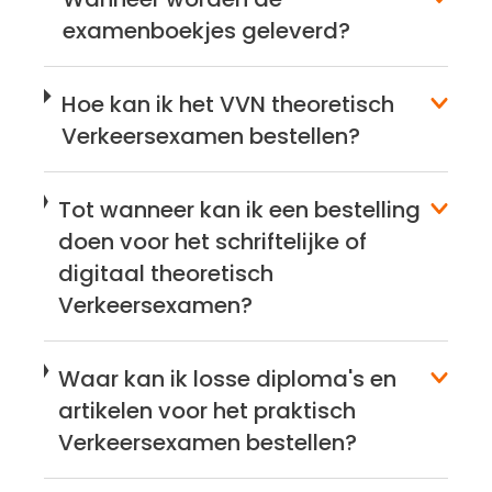
e
n
examenboekjes geleverd?
i
u
n
Hoe kan ik het VVN theoretisch
h
Verkeersexamen bestellen?
o
u
d
Tot wanneer kan ik een bestelling
g
doen voor het schriftelijke of
a
digitaal theoretisch
a
Verkeersexamen?
n
Waar kan ik losse diploma's en
artikelen voor het praktisch
Verkeersexamen bestellen?