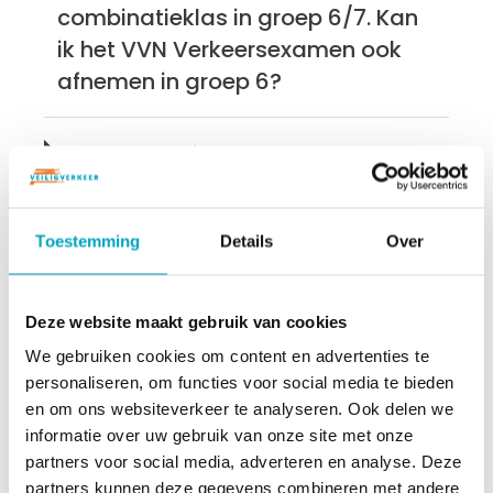
combinatieklas in groep 6/7. Kan
ik het VVN Verkeersexamen ook
afnemen in groep 6?
Kunnen leerlingen met
leesproblemen het examen
maken?
Toestemming
Details
Over
Hoe kan ik extra oefenen, is daar
materiaal voor beschikbaar?
Deze website maakt gebruik van cookies
We gebruiken cookies om content en advertenties te
personaliseren, om functies voor social media te bieden
Ik heb al een bestelling geplaatst.
en om ons websiteverkeer te analyseren. Ook delen we
Kan ik alsnog gebruik maken van
informatie over uw gebruik van onze site met onze
de subsidie?
partners voor social media, adverteren en analyse. Deze
partners kunnen deze gegevens combineren met andere