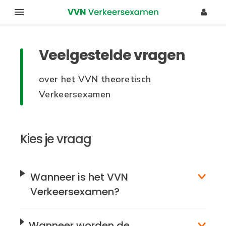
O
G
v
e
e
Veelgestelde vragen
r
b
s
r
over het VVN theoretisch
l
u
Verkeersexamen
a
a
i
n
k
Kies je vraag
e
e
n
n
r
Wanneer is het VVN
a
s
Verkeersexamen?
a
m
r
d
e
Wanneer worden de