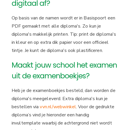
digitaal af?
e
n
i
u
Op basis van de namen wordt er in Basispoort een
n
PDF gemaakt met alle diploma's. Zo kun je
h
diploma's makkelijk printen. Tip: print de diploma's
o
in kleur en op extra dik papier voor een officieel
u
tintje. Je kunt de diploma's ook plastificeren.
d
g
Maakt jouw school het examen
a
uit de examenboekjes?
a
n
Heb je de examenboekjes besteld, dan worden de
diploma's meegeleverd. Extra diploma's kun je
bestellen via
vvn.nl/webwinkel
. Voor de gedrukte
diploma’s vind je hieronder een handig
invultemplate waarbij de achtergrond niet wordt