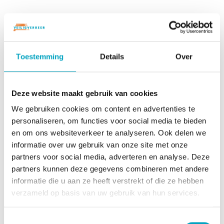
Voorbeeld VVN Verkeersdiploma
Toestemming
Details
Over
5 tips om de diploma-uitreiking
Deze website maakt gebruik van cookies
extra feestelijk te maken
We gebruiken cookies om content en advertenties te
personaliseren, om functies voor social media te bieden
Maak het diploma net wat officiëler: kalligrafeer
en om ons websiteverkeer te analyseren. Ook delen we
de naam van de leerling en rol het diploma op.
informatie over uw gebruik van onze site met onze
partners voor social media, adverteren en analyse. Deze
Lintje er omheen, klaar!
partners kunnen deze gegevens combineren met andere
Vorm een erehaag op het schoolplein met de
informatie die u aan ze heeft verstrekt of die ze hebben
andere groepen. Laat de kinderen die geslaagd
verzameld op basis van uw gebruik van hun services.
zijn voor het examen een ererondje fietsen.
Maak foto's van alle geslaagden en deel die in de
T