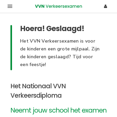
O
G
v
e
e
Hoera! Geslaagd!
r
b
s
r
Het VVN Verkeersexamen is voor
l
u
de kinderen een grote mijlpaal. Zijn
a
de kinderen geslaagd? Tijd voor
a
i
een feestje!
n
k
e
e
n
Het Nationaal VVN
n
r
a
Verkeersdiploma
s
a
m
r
Neemt jouw school het examen
d
e